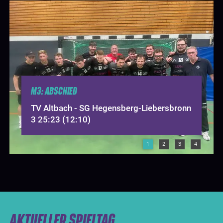
M3: ABSCHIED
TV Altbach - SG Hegensberg-Liebersbronn
3 25:23 (12:10)
1
2
3
4
AKTUELLER SPIELTAG