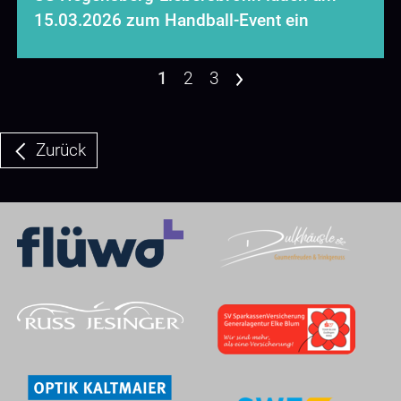
15.03.2026 zum Handball-Event ein
1
2
3
>
Zurück